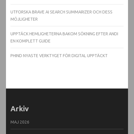
UTFORSKA BRAVE AI SEARCH SUMMARIZER OCH DESS
MÖJLIGHETER
UPPTÄCK HEMLIGHETERNA BAKOM SÖKNING EFTER ANDI
EN KOMPLETT GUIDE
PHIND NYASTE VERKTYGET FÖR DIGITAL UPPTÄCKT
Arkiv
MAJ 2026