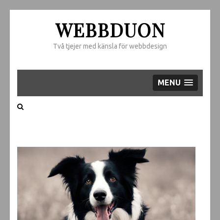
WEBBDUON
Två tjejer med känsla för webbdesign
MENU