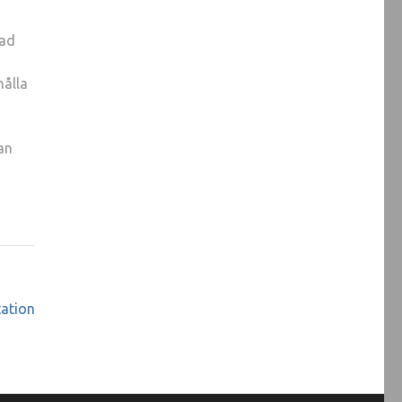
rad
hålla
an
tation