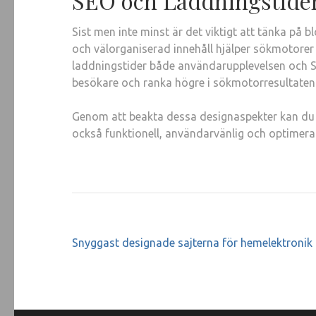
SEO och Laddningstide
Sist men inte minst är det viktigt att tänka på
och välorganiserad innehåll hjälper sökmotorer
laddningstider både användarupplevelsen och S
besökare och ranka högre i sökmotorresultaten
Genom att beakta dessa designaspekter kan du s
också funktionell, användarvänlig och optimera
Inläggsnavigering
Snyggast designade sajterna för hemelektronik