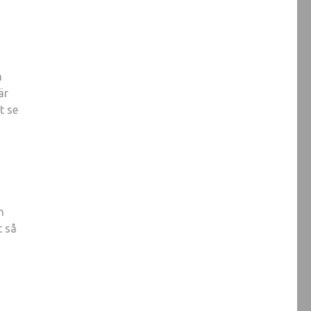
h
är
t se
n
t så