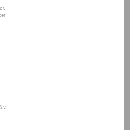
or.
per
göra