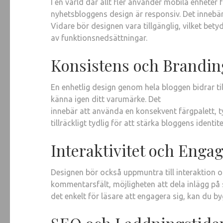
I en värld där allt fler använder mobila enheter 
nyhetsbloggens design är responsiv. Det innebä
Vidare bör designen vara tillgänglig, vilket bet
av funktionsnedsättningar.
Konsistens och Brandin
En enhetlig design genom hela bloggen bidrar till
känna igen ditt varumärke. Det
innebär att använda en konsekvent färgpalett, t
tillräckligt tydlig för att stärka bloggens identite
Interaktivitet och Eng
Designen bör också uppmuntra till interaktion 
kommentarsfält, möjligheten att dela inlägg på
det enkelt för läsare att engagera sig, kan du 