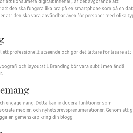
för att konsumera digitalt innehåll, är det avgörande att
r att den ska fungera lika bra på en smartphone som på en dat
yder att den ska vara användbar även för personer med olika ty
g
 ett professionellt utseende och gör det lättare för läsare att
ypografi och layoutstil. Branding bör vara subtil men ändå
t.
agemang
och engagemang. Detta kan inkludera funktioner som
 sociala medier, och nyhetsbrevsprenumerationer. Genom att 
bygga en gemenskap kring din blogg.