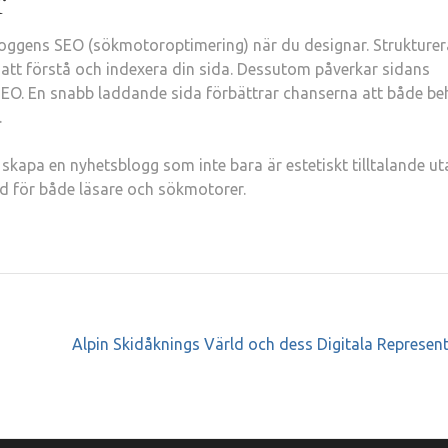
r
 bloggens SEO (sökmotoroptimering) när du designar. Strukture
 att förstå och indexera din sida. Dessutom påverkar sidans
EO. En snabb laddande sida förbättrar chanserna att både be
.
kapa en nyhetsblogg som inte bara är estetiskt tilltalande ut
d för både läsare och sökmotorer.
Alpin Skidåknings Värld och dess Digitala Represen