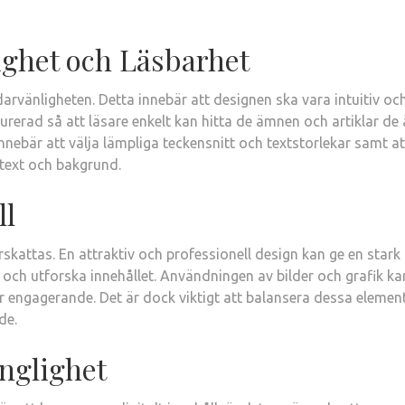
ighet och Läsbarhet
arvänligheten. Detta innebär att designen ska vara intuitiv oc
turerad så att läsare enkelt kan hitta de ämnen och artiklar de 
innebär att välja lämpliga teckensnitt och textstorlekar samt at
n text och bakgrund.
ll
skattas. En attraktiv och professionell design kan ge en stark
 och utforska innehållet. Användningen av bilder och grafik ka
r engagerande. Det är dock viktigt att balansera dessa elemen
de.
änglighet